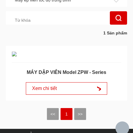
Máy ép viên tốc độ trung bình
1
Sản phẩm
MÁY DẬP VIÊN Model ZPW - Series
Xem chi tiết
<<
1
>>