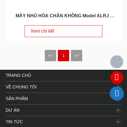
MÁY NHỦ HÓA CHÂN KHÔNG Model ALRJ -
Series
Xem chi tiết
<<
1
>>
TRANG CHỦ
VỀ CHÚNG TÔI
SẢN PHẨM
DỰ ÁN
TIN TỨC