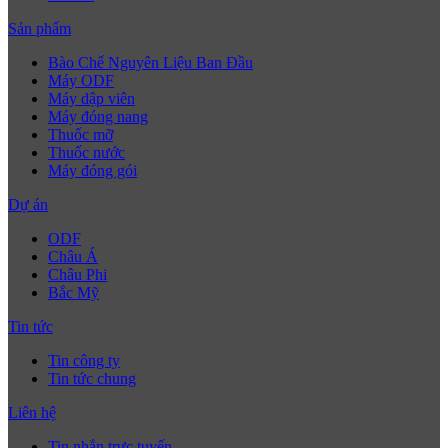
Sản phẩm
Bào Chế Nguyên Liệu Ban Đầu
Máy ODF
Máy dập viên
Máy đóng nang
Thuốc mỡ
Thuốc nước
Máy đóng gói
Dự án
ODF
Châu Á
Châu Phi
Bắc Mỹ
Tin tức
Tin công ty
Tin tức chung
Liên hệ
Tin nhắn trực tuyến