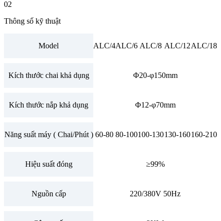
02
Thông số kỹ thuật
Model
ALC/4
ALC/6
ALC/8
ALC/12
ALC/18
Kích thước chai khả dụng
Φ20-φ150mm
Kích thước nắp khả dụng
Φ12-φ70mm
Năng suất máy ( Chai/Phút )
60-80
80-100
100-130
130-160
160-210
Hiệu suất đóng
≥99%
Nguồn cấp
220/380V 50Hz