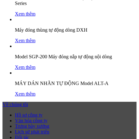
Series
Xem thêm
Máy đóng thùng tự động dòng DXH
Xem thêm
Model SGP-200 Máy đóng nắp tự động nội dòng
Xem thêm
MÁY DÁN NHÃN TỰ ĐỘNG Model ALT-A
Xem thêm
Về chúng tôi
Hồ sơ công ty
Văn hóa công ty
Trưng bày xưởng
Lịch sử phát triển
Đối tác