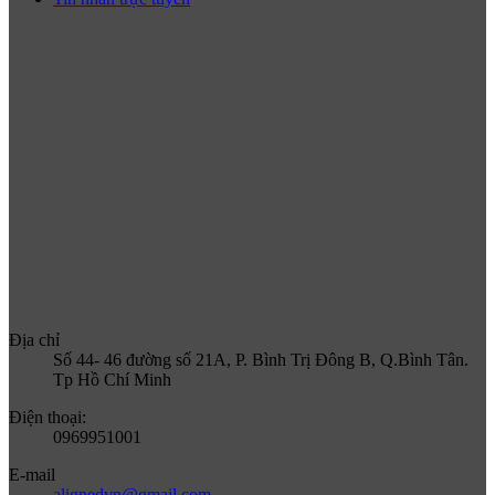
Địa chỉ
Số 44- 46 đường số 21A, P. Bình Trị Đông B, Q.Bình Tân.
Tp Hồ Chí Minh
Điện thoại:
0969951001
E-mail
alignedvn@gmail.com