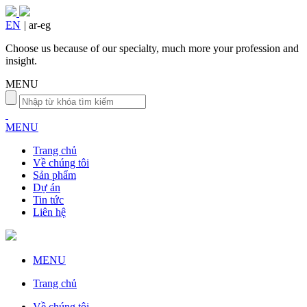
EN
|
ar-eg
Choose us because of our specialty, much more your profession and
insight.
MENU
MENU
Trang chủ
Về chúng tôi
Sản phẩm
Dự án
Tin tức
Liên hệ
MENU
Trang chủ
Về chúng tôi