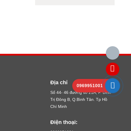
Địa chỉ
0969951001
Số 44- 46 đường số 21A, P. Bình
Trị Đông B, Q.Bình Tân. Tp Hồ
Chí Minh
Điện thoại: