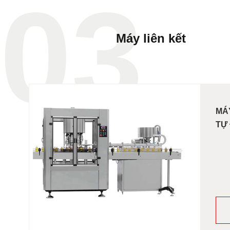
03
Máy liên kết
MÁY
TỰ 
Ser