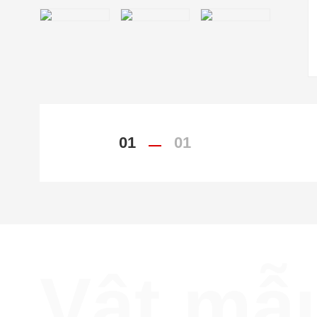
01
01
Vật mẫ