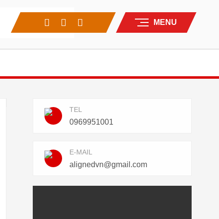
MENU
TEL
0969951001
E-MAIL
alignedvn@gmail.com