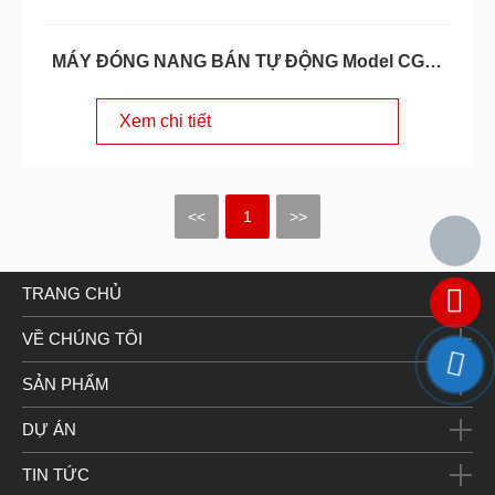
MÁY ĐÓNG NANG BÁN TỰ ĐỘNG Model CGN-
208D
Xem chi tiết
<<
1
>>
TRANG CHỦ
VỀ CHÚNG TÔI
SẢN PHẨM
DỰ ÁN
TIN TỨC