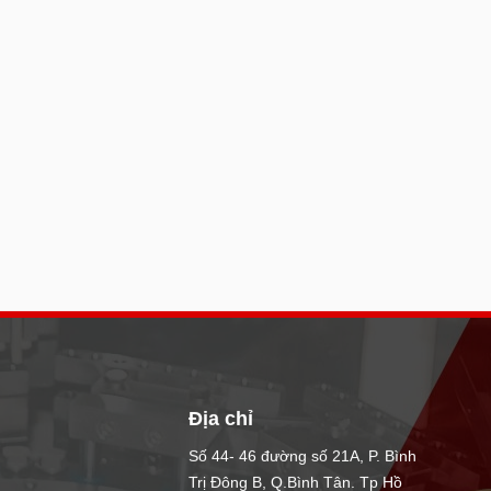
Địa chỉ
Số 44- 46 đường số 21A, P. Bình
Trị Đông B, Q.Bình Tân. Tp Hồ