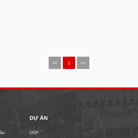
<<
1
>>
DỰ ÁN
Đầu
ODF