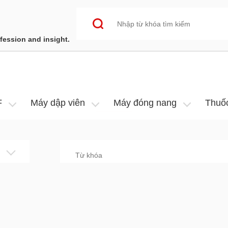
fession and insight.
TRUNG TÂM SẢN PHẨM
F
Máy dập viên
Máy đóng nang
Thuố