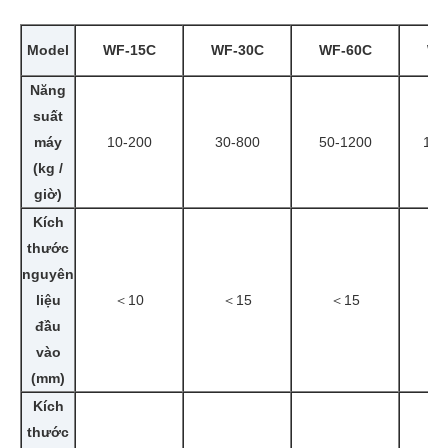
Model
WF-15C
WF-30C
WF-60C
WF
Năng
suất
máy
10-200
30-800
50-1200
100
(kg /
giờ)
Kích
thước
nguyên
liệu
＜10
＜15
＜15
＜
đầu
vào
(mm)
Kích
thước