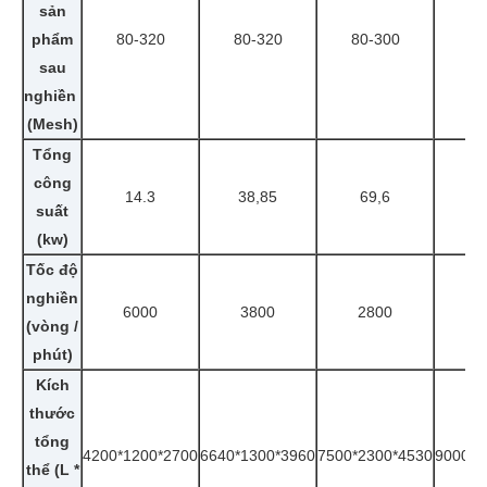
sản
phẩm
80-320
80-320
80-300
80
sau
nghiền
(Mesh)
Tổng
công
14.3
38,85
69,6
8
suất
(kw)
Tốc độ
nghiền
6000
3800
2800
2
(vòng /
phút)
Kích
thước
tổng
4200*1200*2700
6640*1300*3960
7500*2300*4530
9000*2
thể (L *